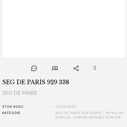
SEG DE PARİS 929 338
SEG DE PARİS
STOK KODU
CCFQUW59
KATEGORI
SEG DE PARİS 929 SERİSİ
,
45*60 cm
GOBLEN
,
PORTRE DESENLİ GOBLEN