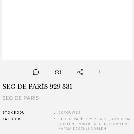
SEG DE PARİS 929 331
SEG DE PARİS
STOK KODU
CCFQUW63
KATEGORI
SEG DE PARİS 929 SERİSİ
,
45*60 cm
GOBLEN
,
PORTRE DESENLİ GOBLEN
,
KARMA DESENLİ GOBLEN