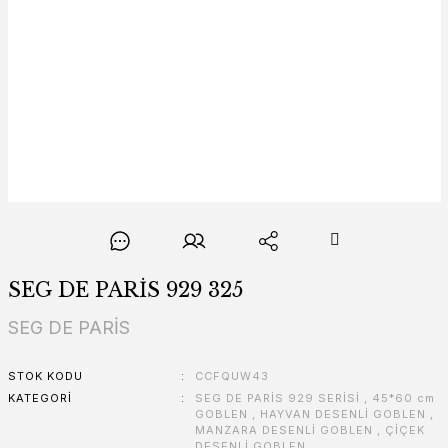
SEG DE PARİS 929 325
SEG DE PARİS
STOK KODU
CCFQUW43
KATEGORI
SEG DE PARİS 929 SERİSİ
,
45*60 cm
GOBLEN
,
HAYVAN DESENLİ GOBLEN
,
MANZARA DESENLİ GOBLEN
,
ÇİÇEK
DESENLİ GOBLEN