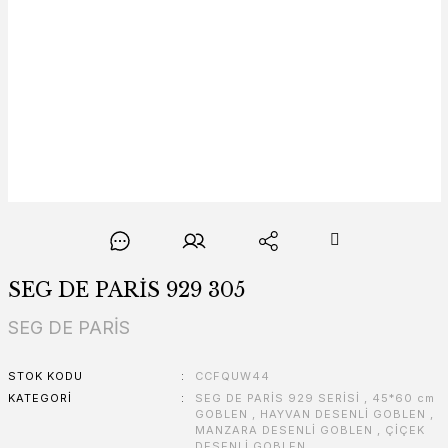
SEG DE PARİS 929 305
SEG DE PARİS
STOK KODU
CCFQUW44
KATEGORI
SEG DE PARİS 929 SERİSİ
,
45*60 cm
GOBLEN
,
HAYVAN DESENLİ GOBLEN
,
MANZARA DESENLİ GOBLEN
,
ÇİÇEK
DESENLİ GOBLEN