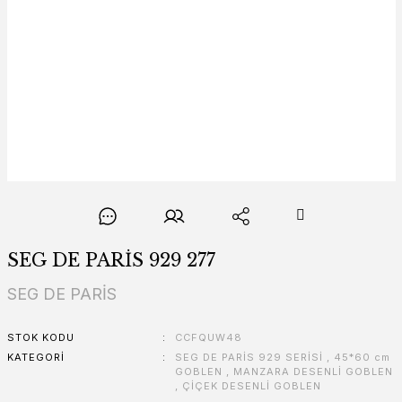
SEG DE PARİS 929 277
SEG DE PARİS
STOK KODU
CCFQUW48
KATEGORI
SEG DE PARİS 929 SERİSİ
,
45*60 cm
GOBLEN
,
MANZARA DESENLİ GOBLEN
,
ÇİÇEK DESENLİ GOBLEN