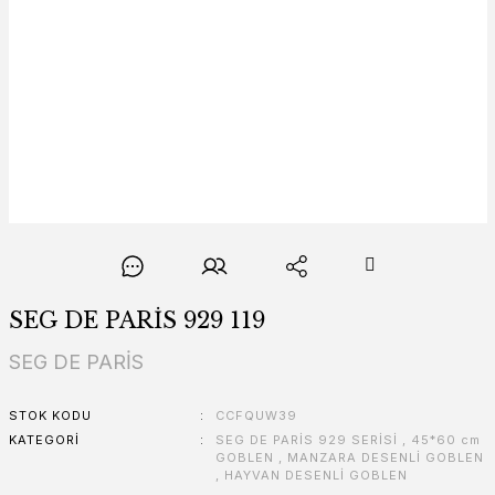
SEG DE PARİS 929 119
SEG DE PARİS
STOK KODU
CCFQUW39
KATEGORI
SEG DE PARİS 929 SERİSİ
,
45*60 cm
GOBLEN
,
MANZARA DESENLİ GOBLEN
,
HAYVAN DESENLİ GOBLEN