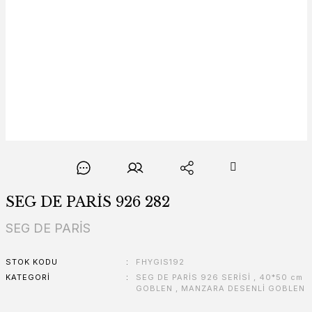
SEG DE PARİS 926 282
SEG DE PARİS
STOK KODU
FHYGIS192
KATEGORI
SEG DE PARİS 926 SERİSİ
,
40*50 cm
GOBLEN
,
MANZARA DESENLİ GOBLEN