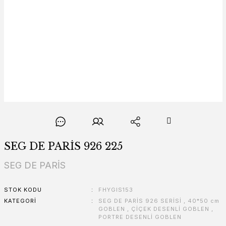
SEG DE PARİS 926 225
SEG DE PARİS
STOK KODU
FHYGIS153
KATEGORI
SEG DE PARİS 926 SERİSİ
,
40*50 cm
GOBLEN
,
ÇİÇEK DESENLİ GOBLEN
,
PORTRE DESENLİ GOBLEN