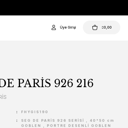
Üye Girişi
0,00
DE PARİS 926 216
RİS
U
FHYGIS190
SEG DE PARİS 926 SERİSİ
,
40*50 cm
GOBLEN
,
PORTRE DESENLİ GOBLEN