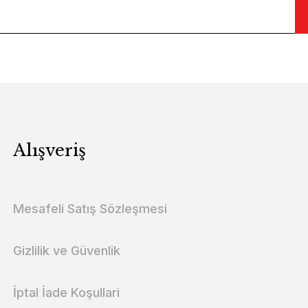
Alışveriş
Mesafeli Satış Sözleşmesi
Gizlilik ve Güvenlik
İptal İade Koşullari