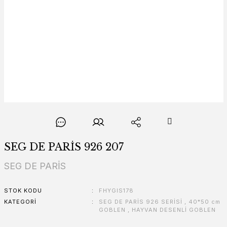
SEG DE PARİS 926 207
SEG DE PARİS
STOK KODU
FHYGIS178
KATEGORI
SEG DE PARİS 926 SERİSİ
,
40*50 cm
GOBLEN
,
HAYVAN DESENLİ GOBLEN