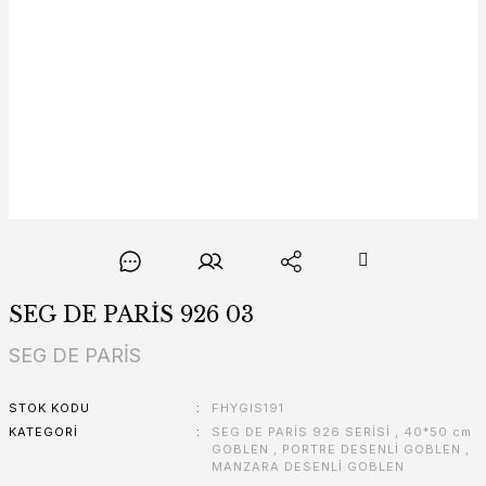
SEG DE PARİS 926 03
SEG DE PARİS
STOK KODU
FHYGIS191
KATEGORI
SEG DE PARİS 926 SERİSİ
,
40*50 cm
GOBLEN
,
PORTRE DESENLİ GOBLEN
,
MANZARA DESENLİ GOBLEN