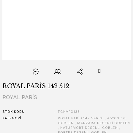
ROYAL PARİS 142 512
ROYAL PARİS
STOK KODU
FGNVFX135
KATEGORI
ROYAL PARİS 142 SERİSİ
,
45*60 cm
GOBLEN
,
MANZARA DESENLİ GOBLEN
,
NATÜRMORT DESENLİ GOBLEN
,
PORTRE DESENLİ GOBLEN