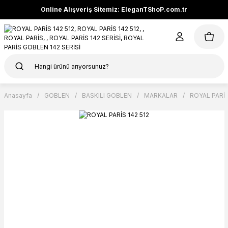
Online Alışveriş Sitemiz: EleganTShoP.com.tr
Anasayfa
GOBLEN
BASKILI GOBLEN
MARKALAR
ROYAL PARİ