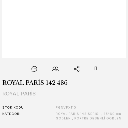
ROYAL PARİS 142 486
ROYAL PARİS
STOK KODU
FGNVFX110
KATEGORI
ROYAL PARİS 142 SERİSİ
,
45*60 cm
GOBLEN
,
PORTRE DESENLİ GOBLEN