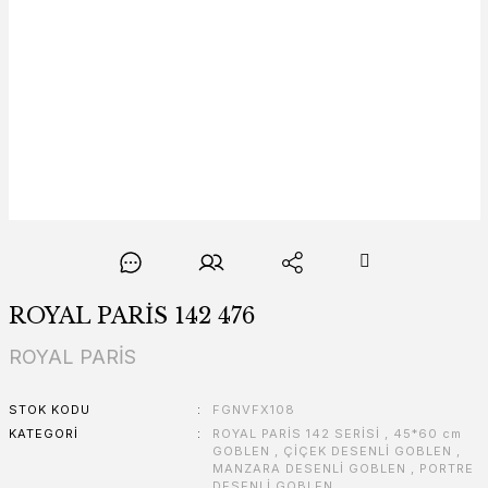
ROYAL PARİS 142 476
ROYAL PARİS
STOK KODU
FGNVFX108
KATEGORI
ROYAL PARİS 142 SERİSİ
,
45*60 cm
GOBLEN
,
ÇİÇEK DESENLİ GOBLEN
,
MANZARA DESENLİ GOBLEN
,
PORTRE
DESENLİ GOBLEN