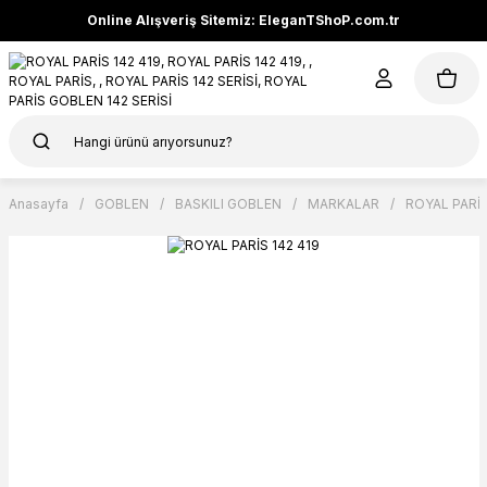
Online Alışveriş Sitemiz: EleganTShoP.com.tr
Anasayfa
GOBLEN
BASKILI GOBLEN
MARKALAR
ROYAL PARİ