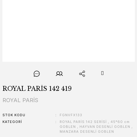
ROYAL PARİS 142 419
ROYAL PARİS
STOK KODU
FGNVFX133
KATEGORI
ROYAL PARİS 142 SERİSİ
,
45*60 cm
GOBLEN
,
HAYVAN DESENLİ GOBLEN
,
MANZARA DESENLİ GOBLEN