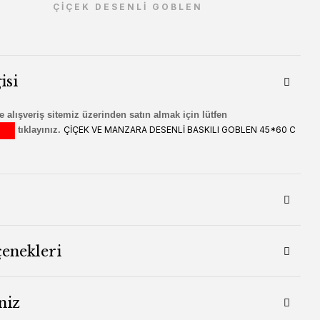
ÇİÇEK DESENLİ GOBLEN
isi
 alışveriş sitemiz üzerinden satın almak için lütfen
tıklayınız.
ÇİÇEK VE MANZARA DESENLİ BASKILI GOBLEN 45*60 C
çenekleri
niz