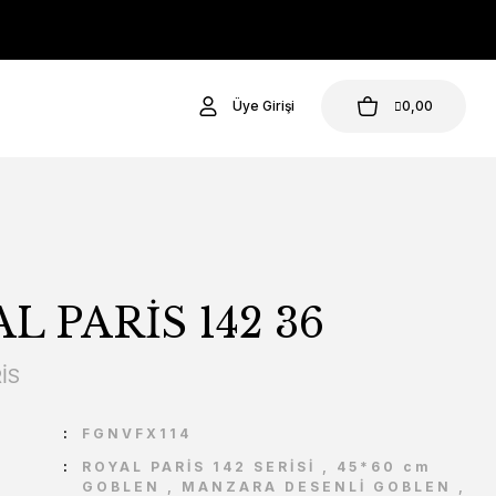
Üye Girişi
0,00
L PARİS 142 36
İS
U
FGNVFX114
ROYAL PARİS 142 SERİSİ
,
45*60 cm
GOBLEN
,
MANZARA DESENLİ GOBLEN
,