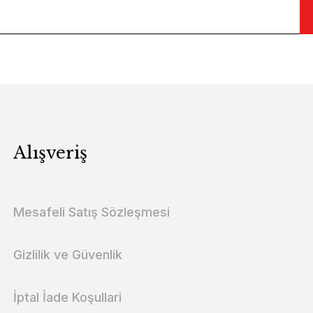
Alışveriş
Mesafeli Satış Sözleşmesi
Gizlilik ve Güvenlik
İptal İade Koşullari