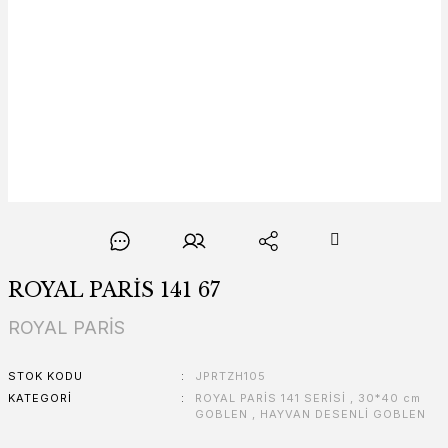
ROYAL PARİS 141 67
ROYAL PARİS
STOK KODU
JPRTZH105
KATEGORI
ROYAL PARİS 141 SERİSİ
,
30*40 cm
GOBLEN
,
HAYVAN DESENLİ GOBLEN