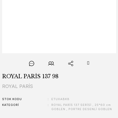
ROYAL PARİS 137 98
ROYAL PARİS
STOK KODU
ETUXABK8
KATEGORI
ROYAL PARİS 137 SERİSİ
,
25*60 cm
GOBLEN
,
PORTRE DESENLİ GOBLEN