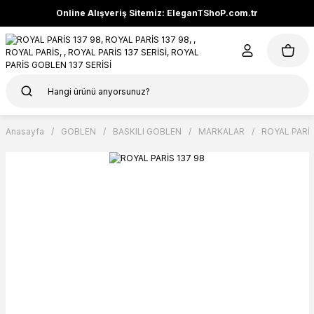
Online Alışveriş Sitemiz: EleganTShoP.com.tr
Anasayfa
GOBLEN
BASKILI GOBLEN
MARKALAR
ROYAL PARİ