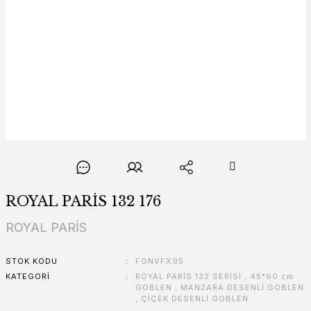
ROYAL PARİS 132 176
ROYAL PARİS
STOK KODU
FGNVFX95
KATEGORI
ROYAL PARİS 132 SERİSİ
,
45*60 cm
GOBLEN
,
MANZARA DESENLİ GOBLEN
,
ÇİÇEK DESENLİ GOBLEN