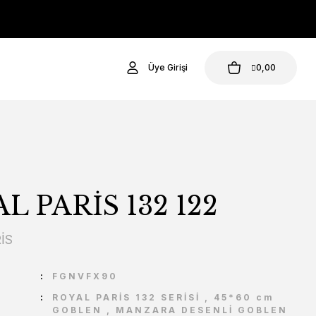
Üye Girişi
0,00
L PARİS 132 122
İS
U
FGNVFX90
ROYAL PARİS 132 SERİSİ
,
45*60 cm
GOBLEN
,
MANZARA DESENLİ GOBLEN