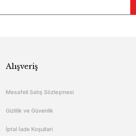
Alışveriş
Mesafeli Satış Sözleşmesi
Gizlilik ve Güvenlik
İptal İade Koşullari