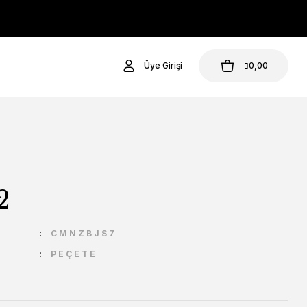
Üye Girişi
0,00
2
U
CMNZBJS7
PEÇETE