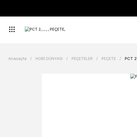
Anasayfa
HOBİ DÜNYASI
PEÇETELER
PEÇETE
PCT 2