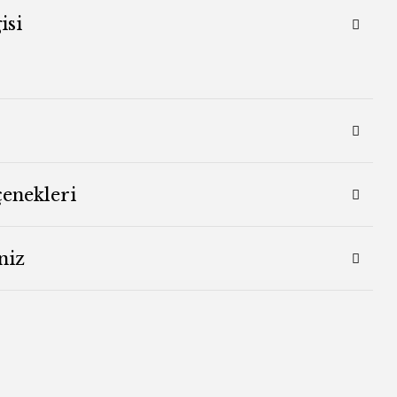
isi
çenekleri
niz