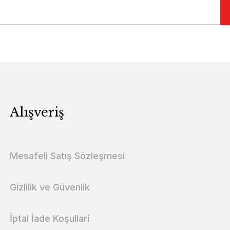
Alışveriş
Mesafeli Satış Sözleşmesi
Gizlilik ve Güvenlik
İptal İade Koşullari