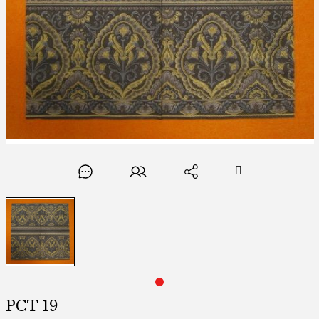
FIRÇALAR
NATÜRMORT DESENLİ K
PEÇETELER
PORTRE DESENLİ KUMAŞ
STENCIL ŞABLONLAR
YILBAŞI DESENLİ KUMAŞ
KEÇE NAKIŞI
ZEMİN KUMAŞI
PUNCH NAKIŞI
YO YO
POM POM
KORDON
BONCUK İŞLEME
ÇİÇEKLER
PCT 19
İŞLEME KUMAŞLARI