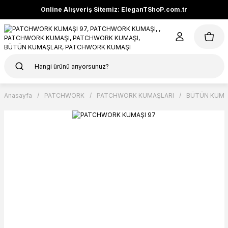
Online Alışveriş Sitemiz: EleganTShoP.com.tr
Anasayfa
PATCHWORK
PATCHWORK KUMAŞLARI
BÜTÜN KUMA