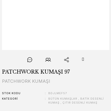
PATCHWORK KUMAŞI 97
PATCHWORK KUMAŞI
STOK KODU
BDJLMEF57
KATEGORI
BÜTÜN KUMAŞLAR
,
BATİK DESENLİ
KUMAŞ
,
ÇITIR DESENLİ KUMAŞ