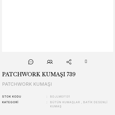
PATCHWORK KUMAŞI 739
PATCHWORK KUMAŞI
STOK KODU
BDJLMEF131
KATEGORI
BÜTÜN KUMAŞLAR
,
BATİK DESENLİ
KUMAŞ