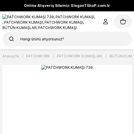
Online Alışveriş Sitemiz: EleganTShoP.com.tr
Anasayfa
PATCHWORK
PATCHWORK KUMAŞLARI
BÜTÜN KUMA