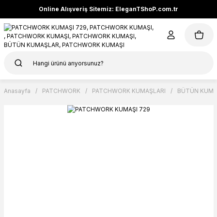
Online Alışveriş Sitemiz: EleganTShoP.com.tr
Anasayfa
PATCHWORK
PATCHWORK KUMAŞLARI
BÜTÜN KUMA