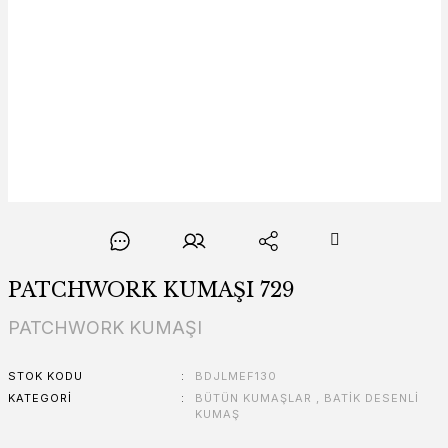
PATCHWORK KUMAŞI 729
PATCHWORK KUMAŞI
STOK KODU
BDJLMEF130
KATEGORI
BÜTÜN KUMAŞLAR
,
BATİK DESENLİ
KUMAŞ