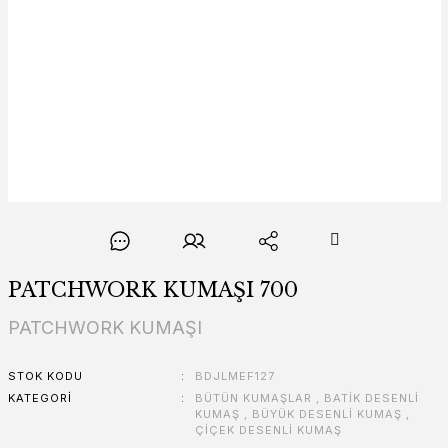
PATCHWORK KUMAŞI 700
PATCHWORK KUMAŞI
STOK KODU
BDJLMEF127
KATEGORI
BÜTÜN KUMAŞLAR
,
BATİK DESENLİ
KUMAŞ
,
BÜYÜK DESENLİ KUMAŞ
,
ÇİÇEK DESENLİ KUMAŞ