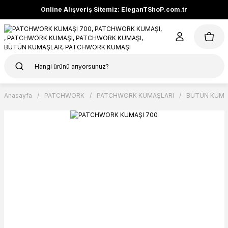
Online Alışveriş Sitemiz: EleganTShoP.com.tr
Anasayfa
PATCHWORK
PATCHWORK KUMAŞLARI
BÜTÜN KUMA