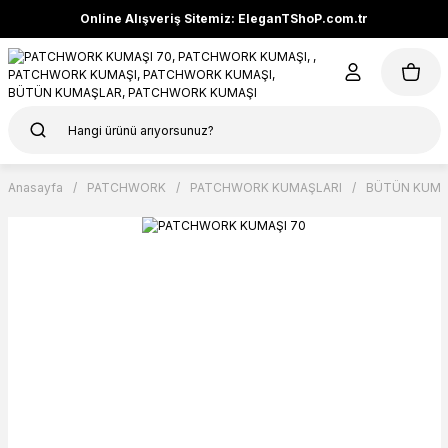
Online Alışveriş Sitemiz: EleganTShoP.com.tr
Anasayfa
PATCHWORK
PATCHWORK KUMAŞLARI
BÜTÜN KUMA