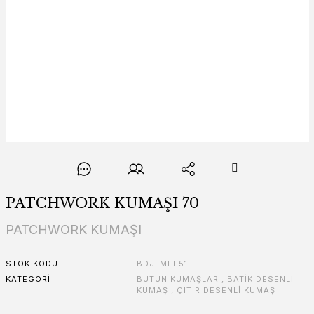
PATCHWORK KUMAŞI 70
PATCHWORK KUMAŞI
STOK KODU
BDJLMEF51
KATEGORI
BÜTÜN KUMAŞLAR
,
BATİK DESENLİ
KUMAŞ
,
ÇITIR DESENLİ KUMAŞ