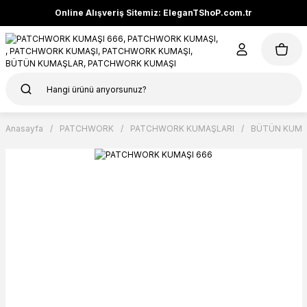
Online Alışveriş Sitemiz: EleganTShoP.com.tr
Anasayfa
PATCHWORK
PATCHWORK KUMAŞLARI
BÜTÜN KUMA