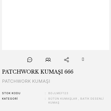
PATCHWORK KUMAŞI 666
PATCHWORK KUMAŞI
STOK KODU
BDJLMEF123
KATEGORI
BÜTÜN KUMAŞLAR
,
BATİK DESENLİ
KUMAŞ