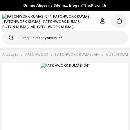
Online Alışveriş Sitemiz: EleganTShoP.com.tr
Anasayfa
PATCHWORK
PATCHWORK KUMAŞLARI
BÜTÜN KUMA