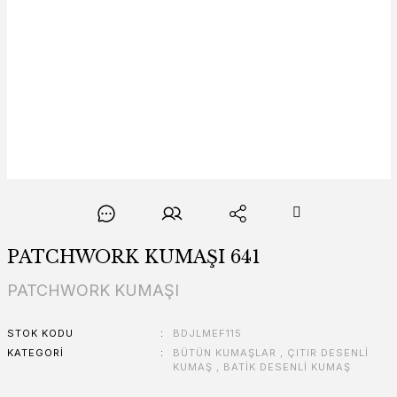
PATCHWORK KUMAŞI 641
PATCHWORK KUMAŞI
STOK KODU
BDJLMEF115
KATEGORI
BÜTÜN KUMAŞLAR
,
ÇITIR DESENLİ
KUMAŞ
,
BATİK DESENLİ KUMAŞ