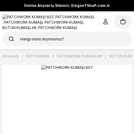
Online Alışveriş Sitemiz: EleganTShoP.com.tr
Anasayfa
PATCHWORK
PATCHWORK KUMAŞLARI
BÜTÜN KUMA