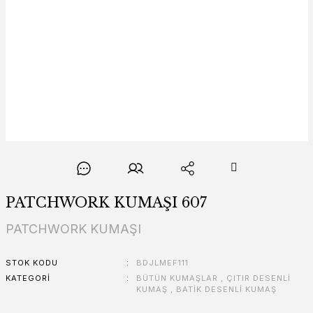
PATCHWORK KUMAŞI 607
PATCHWORK KUMAŞI
STOK KODU
BDJLMEF111
KATEGORI
BÜTÜN KUMAŞLAR
,
ÇITIR DESENLİ
KUMAŞ
,
BATİK DESENLİ KUMAŞ