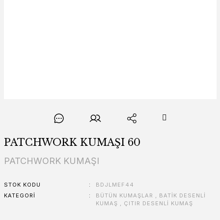
PATCHWORK KUMAŞI 60
PATCHWORK KUMAŞI
STOK KODU
BDJLMEF44
KATEGORI
BÜTÜN KUMAŞLAR
,
BATİK DESENLİ
KUMAŞ
,
ÇITIR DESENLİ KUMAŞ