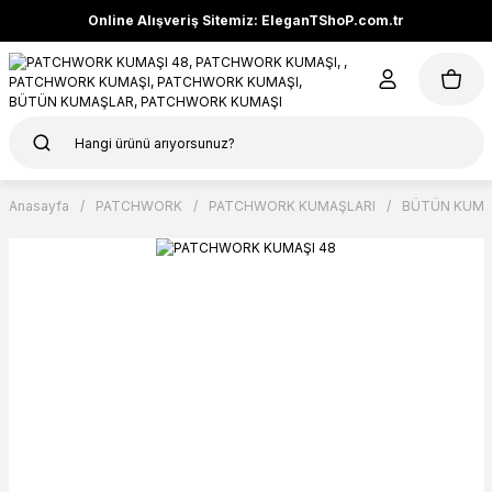
Online Alışveriş Sitemiz: EleganTShoP.com.tr
Anasayfa
PATCHWORK
PATCHWORK KUMAŞLARI
BÜTÜN KUMA