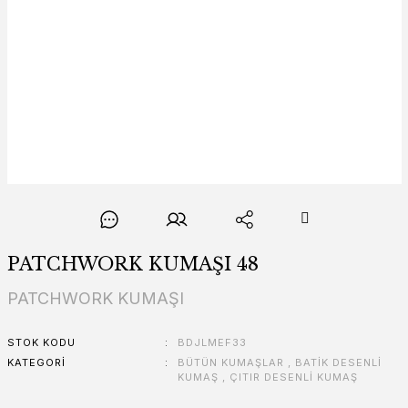
PATCHWORK KUMAŞI 48
PATCHWORK KUMAŞI
STOK KODU
BDJLMEF33
KATEGORI
BÜTÜN KUMAŞLAR
,
BATİK DESENLİ
KUMAŞ
,
ÇITIR DESENLİ KUMAŞ