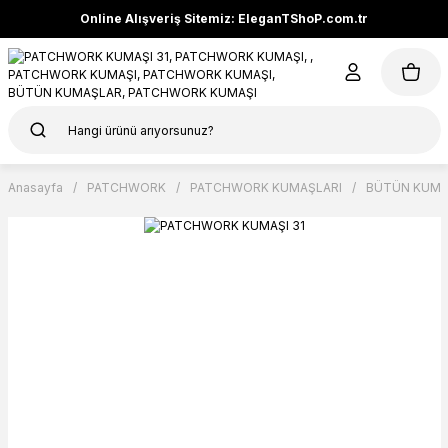
Online Alışveriş Sitemiz: EleganTShoP.com.tr
Anasayfa
PATCHWORK
PATCHWORK KUMAŞLARI
BÜTÜN KUMA