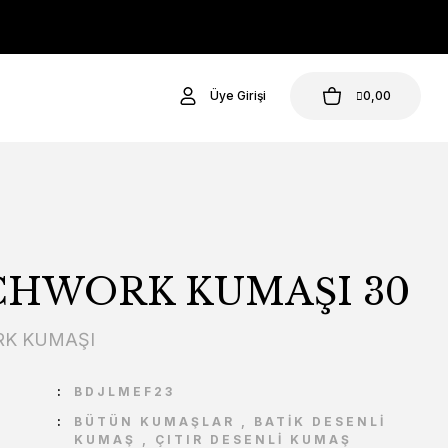
Üye Girişi
0,00
CHWORK KUMAŞI 30
K KUMAŞI
U
BDJLMEF23
BÜTÜN KUMAŞLAR
,
BATİK DESENLİ
KUMAŞ
,
ÇITIR DESENLİ KUMAŞ