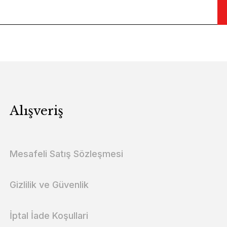
Alışveriş
Mesafeli Satış Sözleşmesi
Gizlilik ve Güvenlik
İptal İade Koşullari