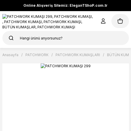
Online Alışveriş Sitemiz: EleganTShoP.com.tr
Anasayfa
PATCHWORK
PATCHWORK KUMAŞLARI
BÜTÜN KUMA