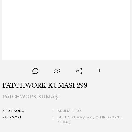
PATCHWORK KUMAŞI 299
PATCHWORK KUMAŞI
STOK KODU
BDJLMEF106
KATEGORI
BÜTÜN KUMAŞLAR
,
ÇITIR DESENLİ
KUMAŞ