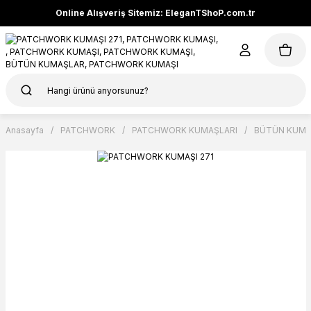
Online Alışveriş Sitemiz: EleganTShoP.com.tr
Anasayfa
PATCHWORK
PATCHWORK KUMAŞLARI
BÜTÜN KUMA