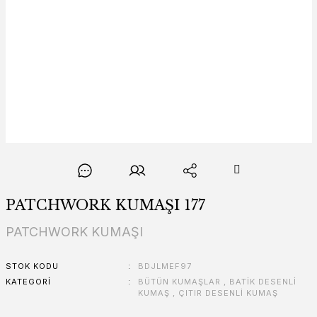
PATCHWORK KUMAŞI 177
PATCHWORK KUMAŞI
STOK KODU
BDJLMEF97
KATEGORI
BÜTÜN KUMAŞLAR
,
BATİK DESENLİ
KUMAŞ
,
ÇITIR DESENLİ KUMAŞ