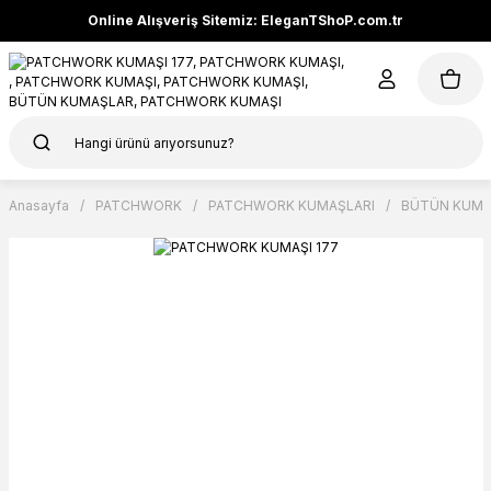
Online Alışveriş Sitemiz: EleganTShoP.com.tr
Anasayfa
PATCHWORK
PATCHWORK KUMAŞLARI
BÜTÜN KUMA