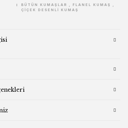
BÜTÜN KUMAŞLAR
,
FLANEL KUMAŞ
,
ÇİÇEK DESENLİ KUMAŞ
isi
çenekleri
niz