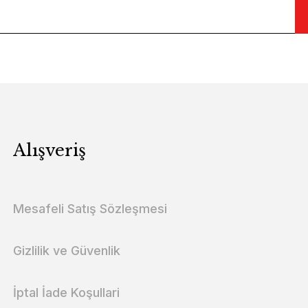
Alışveriş
Mesafeli Satış Sözleşmesi
Gizlilik ve Güvenlik
İptal İade Koşullari