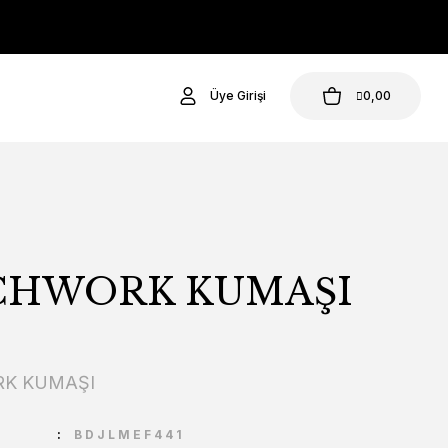
Üye Girişi
0,00
CHWORK KUMAŞI
K KUMAŞI
U
BDJLMEF441