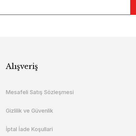
Alışveriş
Mesafeli Satış Sözleşmesi
Gizlilik ve Güvenlik
İptal İade Koşullari