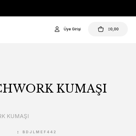
Üye Girişi
0,00
CHWORK KUMAŞI
K KUMAŞI
U
BDJLMEF442