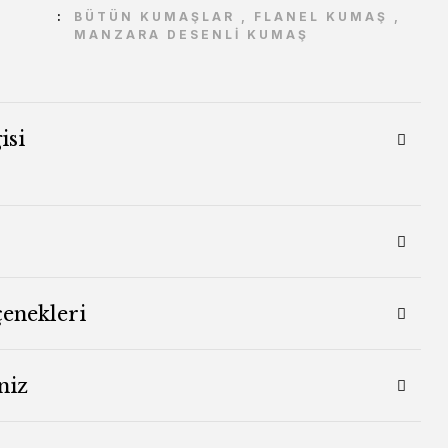
BÜTÜN KUMAŞLAR
,
FLANEL KUMAŞ
,
MANZARA DESENLİ KUMAŞ
isi
çenekleri
niz