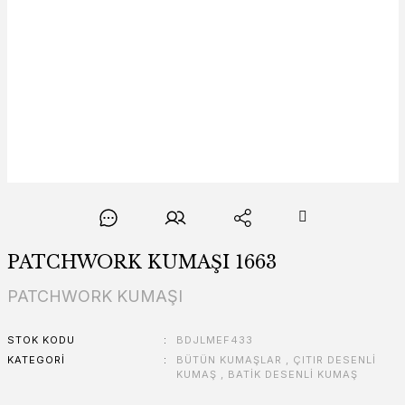
PATCHWORK KUMAŞI 1663
PATCHWORK KUMAŞI
STOK KODU
BDJLMEF433
KATEGORI
BÜTÜN KUMAŞLAR
,
ÇITIR DESENLİ
KUMAŞ
,
BATİK DESENLİ KUMAŞ