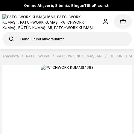
Online Alışveriş Sitemiz: EleganTShoP.com.tr
Anasayfa
PATCHWORK
PATCHWORK KUMAŞLARI
BÜTÜN KUMA