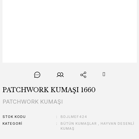
PATCHWORK KUMAŞI 1660
PATCHWORK KUMAŞI
STOK KODU
BDJLMEF424
KATEGORI
BÜTÜN KUMAŞLAR
,
HAYVAN DESENLİ
KUMAŞ