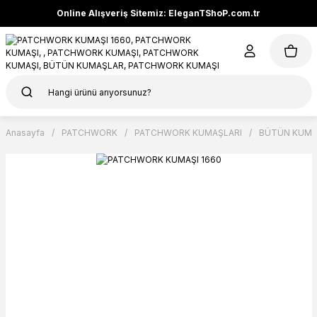
Online Alışveriş Sitemiz: EleganTShoP.com.tr
Anasayfa
PATCHWORK
PATCHWORK KUMAŞLARI
BÜTÜN KUMA