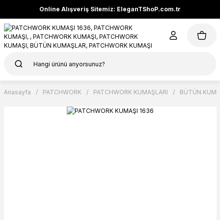
Online Alışveriş Sitemiz: EleganTShoP.com.tr
Anasayfa
PATCHWORK
PATCHWORK KUMAŞLARI
BÜTÜN KUMA