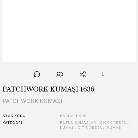
PATCHWORK KUMAŞI 1636
PATCHWORK KUMAŞI
STOK KODU
BDJLMEF406
KATEGORI
BÜTÜN KUMAŞLAR
,
ÇİÇEK DESENLİ
KUMAŞ
,
ÇITIR DESENLİ KUMAŞ