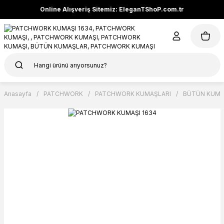
Online Alışveriş Sitemiz: EleganTShoP.com.tr
Anasayfa
PATCHWORK
PATCHWORK KUMAŞLARI
BÜTÜN KUMA