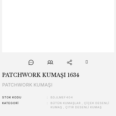
PATCHWORK KUMAŞI 1634
PATCHWORK KUMAŞI
STOK KODU
BDJLMEF404
KATEGORI
BÜTÜN KUMAŞLAR
,
ÇİÇEK DESENLİ
KUMAŞ
,
ÇITIR DESENLİ KUMAŞ