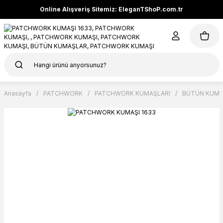
Online Alışveriş Sitemiz: EleganTShoP.com.tr
Anasayfa
PATCHWORK
PATCHWORK KUMAŞLARI
BÜTÜN KUMA