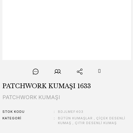
PATCHWORK KUMAŞI 1633
PATCHWORK KUMAŞI
STOK KODU
BDJLMEF403
KATEGORI
BÜTÜN KUMAŞLAR
,
ÇİÇEK DESENLİ
KUMAŞ
,
ÇITIR DESENLİ KUMAŞ