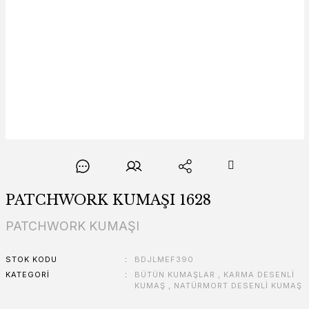
PATCHWORK KUMAŞI 1628
PATCHWORK KUMAŞI
STOK KODU
BDJLMEF390
KATEGORI
BÜTÜN KUMAŞLAR
,
KARMA DESENLİ
KUMAŞ
,
NATÜRMORT DESENLİ KUMAŞ