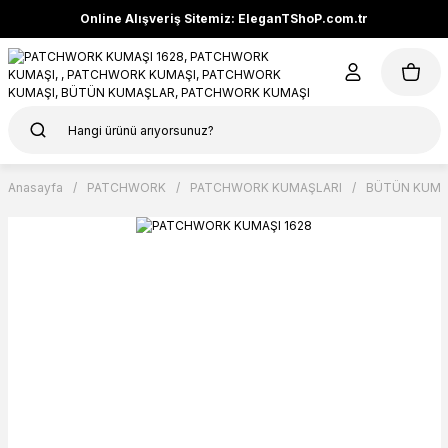
Online Alışveriş Sitemiz: EleganTShoP.com.tr
Anasayfa
PATCHWORK
PATCHWORK KUMAŞLARI
BÜTÜN KUMA