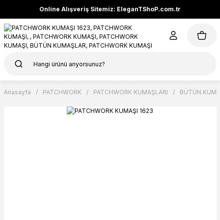
Online Alışveriş Sitemiz: EleganTShoP.com.tr
Anasayfa
PATCHWORK
PATCHWORK KUMAŞLARI
BÜTÜN KUMA