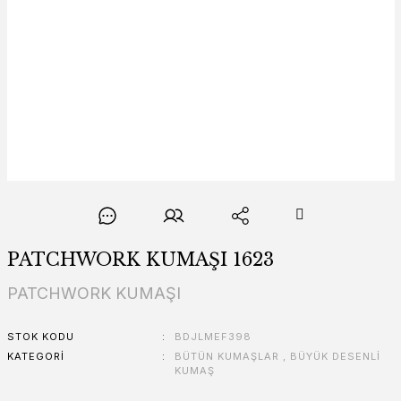
PATCHWORK KUMAŞI 1623
PATCHWORK KUMAŞI
STOK KODU
BDJLMEF398
KATEGORI
BÜTÜN KUMAŞLAR
,
BÜYÜK DESENLİ
KUMAŞ