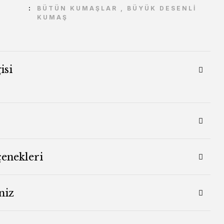
BÜTÜN KUMAŞLAR
,
BÜYÜK DESENLİ
KUMAŞ
isi
çenekleri
niz