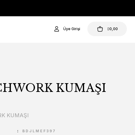
Üye Girişi
0,00
CHWORK KUMAŞI
K KUMAŞI
U
BDJLMEF397