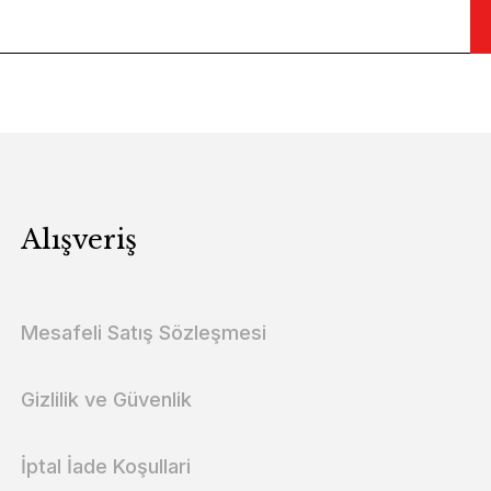
Alışveriş
Mesafeli Satış Sözleşmesi
Gizlilik ve Güvenlik
İptal İade Koşullari