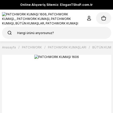
Online Alışveriş Sitemiz: EleganTShoP.com.tr
Anasayfa
PATCHWORK
PATCHWORK KUMAŞLARI
BÜTÜN KUMA