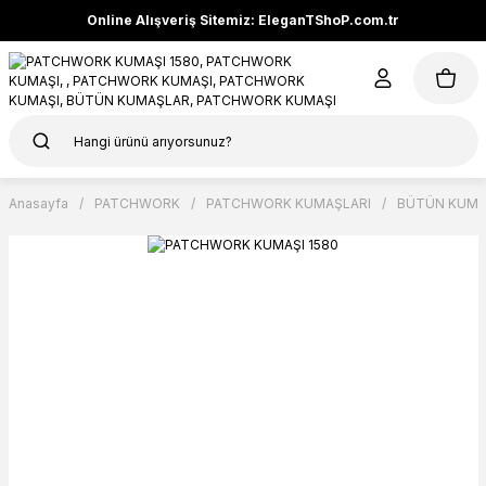
Online Alışveriş Sitemiz: EleganTShoP.com.tr
Anasayfa
PATCHWORK
PATCHWORK KUMAŞLARI
BÜTÜN KUMA