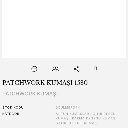
PATCHWORK KUMAŞI 1580
PATCHWORK KUMAŞI
STOK KODU
BDJLMEF344
KATEGORI
BÜTÜN KUMAŞLAR
,
ÇITIR DESENLİ
KUMAŞ
,
KARMA DESENLİ KUMAŞ
,
BATİK DESENLİ KUMAŞ