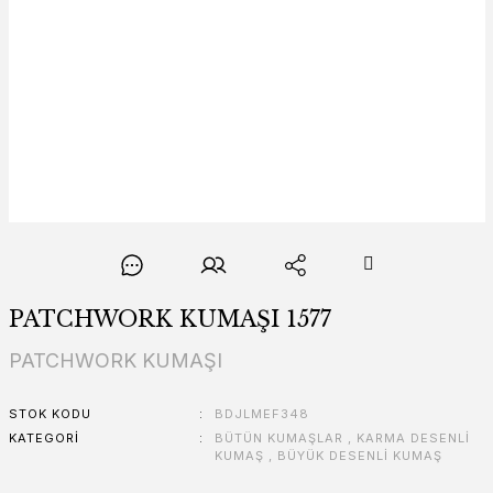
PATCHWORK KUMAŞI 1577
PATCHWORK KUMAŞI
STOK KODU
BDJLMEF348
KATEGORI
BÜTÜN KUMAŞLAR
,
KARMA DESENLİ
KUMAŞ
,
BÜYÜK DESENLİ KUMAŞ