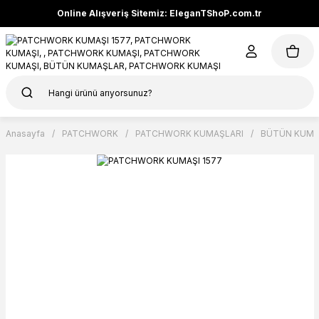
Online Alışveriş Sitemiz: EleganTShoP.com.tr
Anasayfa
PATCHWORK
PATCHWORK KUMAŞLARI
BÜTÜN KUMA